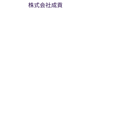
袋3-9-2E3ビル２F
設 立 2018年6月27日
代表取締役 五十嵐 公彰
電話：03-6820-0821 / FAX：03-
6820-0823
事 業 内 容 主に飲食店等の店
舗内外装設計デザイン及び施工